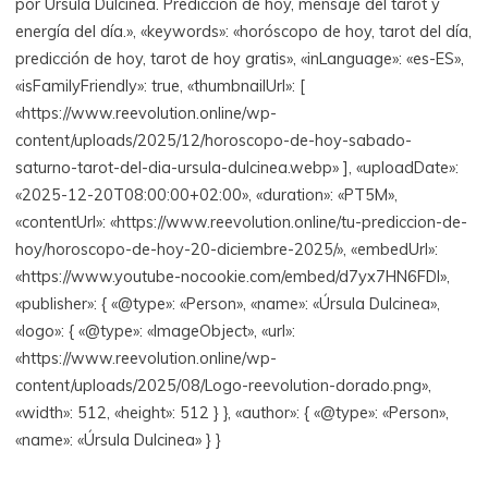
por Úrsula Dulcinea. Predicción de hoy, mensaje del tarot y
energía del día.», «keywords»: «horóscopo de hoy, tarot del día,
predicción de hoy, tarot de hoy gratis», «inLanguage»: «es-ES»,
«isFamilyFriendly»: true, «thumbnailUrl»: [
«https://www.reevolution.online/wp-
content/uploads/2025/12/horoscopo-de-hoy-sabado-
saturno-tarot-del-dia-ursula-dulcinea.webp» ], «uploadDate»:
«2025-12-20T08:00:00+02:00», «duration»: «PT5M»,
«contentUrl»: «https://www.reevolution.online/tu-prediccion-de-
hoy/horoscopo-de-hoy-20-diciembre-2025/», «embedUrl»:
«https://www.youtube-nocookie.com/embed/d7yx7HN6FDI»,
«publisher»: { «@type»: «Person», «name»: «Úrsula Dulcinea»,
«logo»: { «@type»: «ImageObject», «url»:
«https://www.reevolution.online/wp-
content/uploads/2025/08/Logo-reevolution-dorado.png»,
«width»: 512, «height»: 512 } }, «author»: { «@type»: «Person»,
«name»: «Úrsula Dulcinea» } }