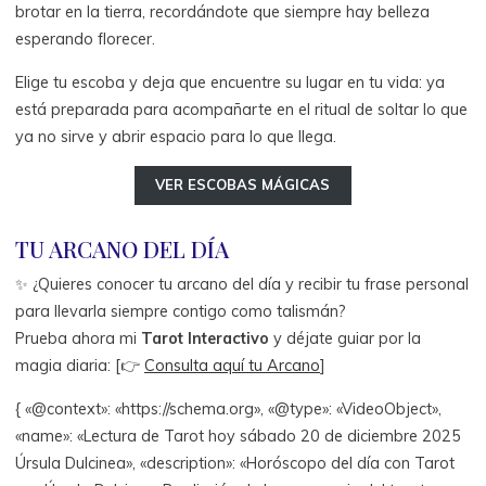
brotar en la tierra, recordándote que siempre hay belleza
esperando florecer.
Elige tu escoba y deja que encuentre su lugar en tu vida: ya
está preparada para acompañarte en el ritual de soltar lo que
ya no sirve y abrir espacio para lo que llega.
VER ESCOBAS MÁGICAS
TU ARCANO DEL DÍA
✨ ¿Quieres conocer tu arcano del día y recibir tu frase personal
para llevarla siempre contigo como talismán?
Prueba ahora mi
Tarot Interactivo
y déjate guiar por la
magia diaria: [👉
Consulta aquí tu Arcano
]
{ «@context»: «https://schema.org», «@type»: «VideoObject»,
«name»: «Lectura de Tarot hoy sábado 20 de diciembre 2025
Úrsula Dulcinea», «description»: «Horóscopo del día con Tarot